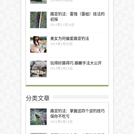
2014年10月6日
路亚钓法：雷强（雷蛙）技法的
初探
2015年11月24日
美女为何偏爱路亚钓法
2015年1月20日
玩得好路得巧 路鳜手法大公开
2015年1月14日
分类文章
路亚钓法：掌握这四个逗钓技巧
保你不吃亏
2021年9月15日