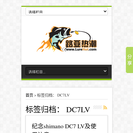
首页
>
标签归档： DC7LV
标签归档：
DC7LV
纪念shimano DC7 LV及使