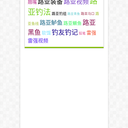
路
路亚装备
路亚视频
翘嘴
亚钓法
路亚钓组
路
路亚马口
路亚青鱼
路亚
路亚鲈鱼
路亚鳜鱼
亚鱼线
黑鱼
钓友钓记
雷强
软饵
铅笔
雷强视频