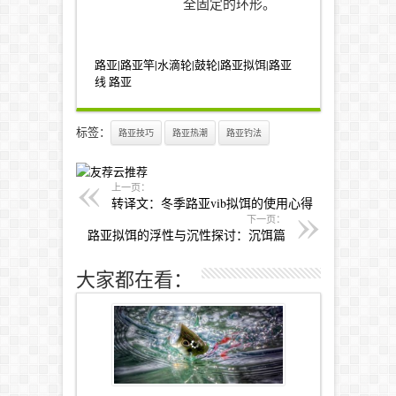
全固定的环形。
路亚|路亚竿|水滴轮|鼓轮|路亚拟饵|路亚
线
路亚
标签：
路亚技巧
路亚热潮
路亚钓法
上一页：
转译文：冬季路亚vib拟饵的使用心得
下一页：
路亚拟饵的浮性与沉性探讨：沉饵篇
大家都在看：