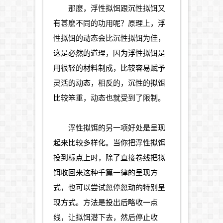
那麽，浮性拟饵跟沉性拟饵又
有甚麽不同的功用呢？原理上，浮
性拟饵的动态会比沉性拟饵为佳，
这是必然的道理，因为浮性拟饵是
用很轻的材料制成，比较容易赋予
灵活的动态，相反的，沉性的拟饵
比较笨重，动态也就受到了限制。
浮性拟饵的另一项好处是呈现
起来比较多样化。当你把浮性拟饵
投到标点上时，除了直接卷线把拟
饵收回来这种千篇一律的呈现方
式，也可以尝试忽停忽动的特别呈
现方式。方法是投出后略收一点
线，让拟饵潜下去，然后停止收