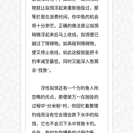
物就让拟饵浮起来重新抛投过，那
等於是在浪费时间，你中鱼的机会
将十分渺茫。正确的做法是让拟饵
稍微浮起来后马上收线，拟饵便已
越过了障碍物。如再碰到障碍物，
便又停止收线，如此这般就能把卡
钓率减至最低，同时又能深入鱼窝
去“找鱼”。
浮性拟饵还有一个为钓鱼人所
忽略的优点，那便是万一在抛投的
过程中“炒米粉”时，你因忙着整理
钓线而没有空去理会跌下水中的拟
饵，它也不会沉下水中导致卡钓。
此外，有时在你搏鱼的过程中断