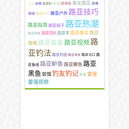
美女路亚
米诺
纺车轮
翘嘴
波爬
泳饵
溪流钓
路亚技巧
路亚户外
路亚DIY
诗词
路亚热潮
路亚拟饵
路亚段子
路亚
路亚美女
路亚竿
路亚百科
路亚狗鱼
路
路亚装备
路亚视频
翘嘴
亚钓法
路亚钓组
路
路亚马口
路亚青鱼
路亚
路亚鲈鱼
路亚鳜鱼
亚鱼线
黑鱼
钓友钓记
雷强
软饵
铅笔
雷强视频