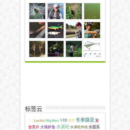
标签云
冬季路亚
VIB
复
JIG
Megabass
亮片
LureHot
水滴轮
水面系
合亮片
大嘴鲈鱼
水滴轮炸线