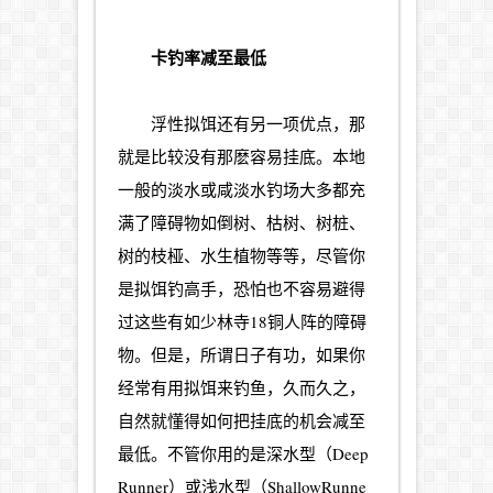
卡钓率减至最低
浮性拟饵还有另一项优点，那
就是比较没有那麽容易挂底。本地
一般的淡水或咸淡水钓场大多都充
满了障碍物如倒树、枯树、树桩、
树的枝桠、水生植物等等，尽管你
是拟饵钓高手，恐怕也不容易避得
过这些有如少林寺18铜人阵的障碍
物。但是，所谓日子有功，如果你
经常有用拟饵来钓鱼，久而久之，
自然就懂得如何把挂底的机会减至
最低。不管你用的是深水型（Deep
Runner）或浅水型（ShallowRunne