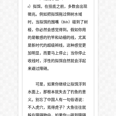
r）拟饵，在挂底之前，多数会出现
徵兆。例如把拟饵拖过倒树水域
时，当拟饵的围嘴（Bib）碰到了树
桠，你必然会感觉得到。假如你用
的是敏感的钓竿和幼细的线，尤其
是新时代的超级辫线，这种感觉更
加明显，而要马上停止；当你停止
收线时，浮性的拟饵自然就会浮起
来避过障碍。
可是，如果你继续让拟饵浮到
水面上，那根本就失去了钓鱼的意
义。别忘了中国人有一句俗语说：
不入虎穴，焉得虎子？大鱼往往就
躲在障碍物中，如果你一碰到障碍