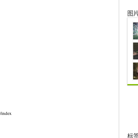
图
g/index
标