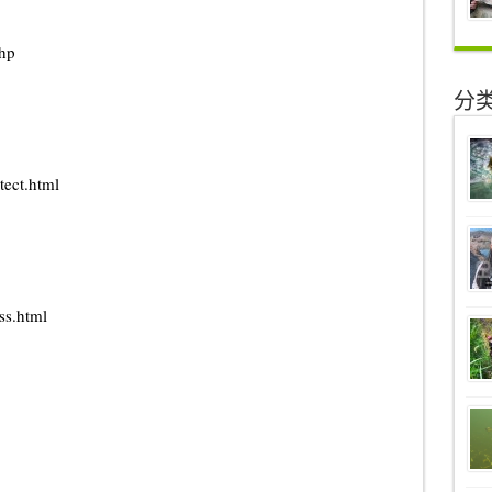
php
分
tect.html
ss.html