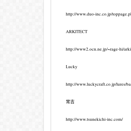
http://www.duo-inc.co.jp/toppage.
ARKITECT
http://www2.ocn.ne.jp/~rage-hi/arki
Lucky
http://www.luckycraft.co.jp/
lure
s/ba
常吉
http://www.tsunekichi-inc.com/