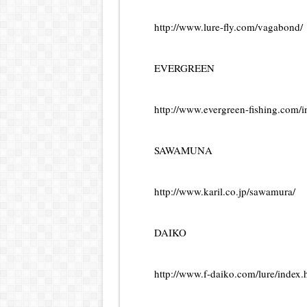
http://www.
lure
-fly.com/vagabond/
EVERGREEN
http://www.evergreen-fishing.com/i
SAWAMUNA
http://www.karil.co.jp/sawamura/
DAIKO
http://www.f-daiko.com/
lure
/index.