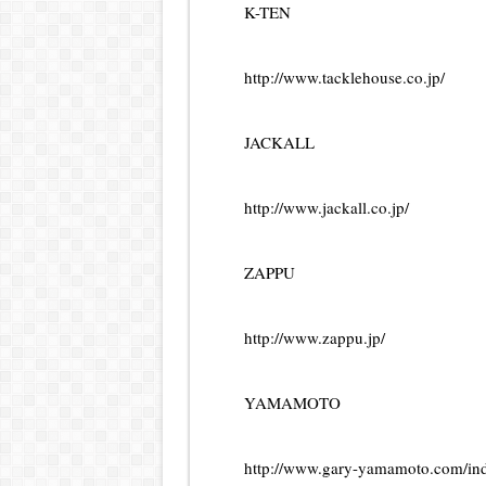
K-TEN
http://www.tacklehouse.co.jp/
JACKALL
http://www.jackall.co.jp/
ZAPPU
http://www.zappu.jp/
YAMAMOTO
http://www.gary-yamamoto.com/ind