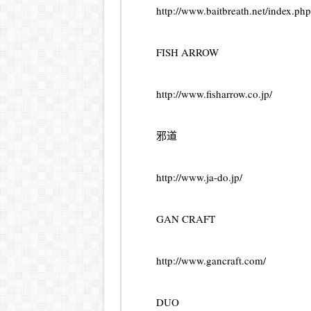
http://www.baitbreath.net/index.php
FISH ARROW
http://www.fisharrow.co.jp/
邪道
http://www.ja-do.jp/
GAN CRAFT
http://www.gancraft.com/
DUO