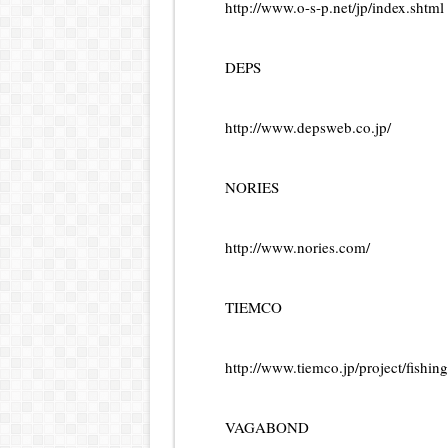
http://www.o-s-p.net/jp/index.shtml
DEPS
http://www.depsweb.co.jp/
NORIES
http://www.nories.com/
TIEMCO
http://www.tiemco.jp/project/fishin
VAGABOND