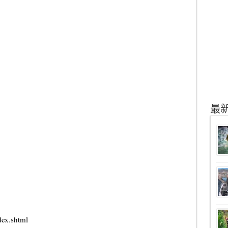
最
ex.shtml