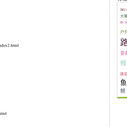
JIG
大
钓
户
ndex2.html
亚
频
路
鱼
频
html