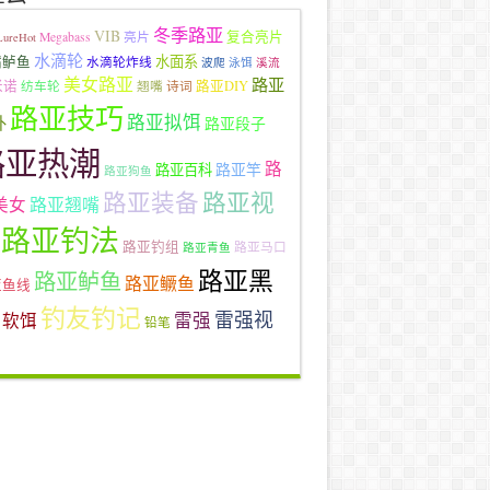
冬季路亚
VIB
复合亮片
Megabass
亮片
LureHot
水滴轮
水面系
嘴鲈鱼
水滴轮炸线
波爬
泳饵
溪流
美女路亚
路亚
米诺
路亚DIY
纺车轮
翘嘴
诗词
路亚技巧
路亚拟饵
外
路亚段子
路亚热潮
路
路亚竿
路亚百科
路亚狗鱼
路亚装备
路亚视
路亚翘嘴
美女
路亚钓法
路亚钓组
路亚马口
路亚青鱼
路亚黑
路亚鲈鱼
路亚鳜鱼
亚鱼线
钓友钓记
雷强视
雷强
软饵
铅笔