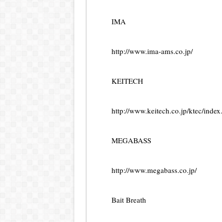
IMA
http://www.ima-ams.co.jp/
KEITECH
http://www.keitech.co.jp/ktec/index
MEGABASS
http://www.megabass.co.jp/
Bait Breath