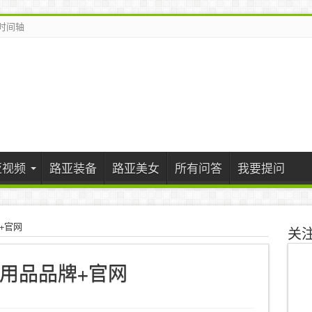
时间轴
亚视频
路亚装备
路亚美女
所有问答
我要提问
+官网
关
用品品牌+官网