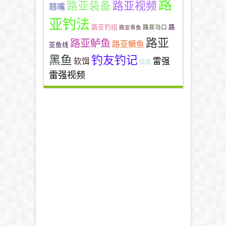
路
路亚装备
路亚视频
翘嘴
亚钓法
路亚钓组
路
路亚马口
路亚青鱼
路亚
路亚鲈鱼
路亚鳜鱼
亚鱼线
黑鱼
钓友钓记
雷强
软饵
铅笔
雷强视频