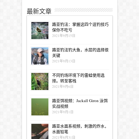
最新文章
路亚钓法：掌握这四个逗钓技巧
保你不吃亏
2021年9月15日
路亚钓法钓大鱼，水层的选择很
关键
2021年9月13日
不同钓场环境下的雷蛙使用选
择。转至客栈
2021年9月6日
路亚饵视频：Jackall Giron 泳饵
实战视频
2021年9月1日
路亚水面系视频，刺激的炸水，
水面铅笔
2021年8月31日