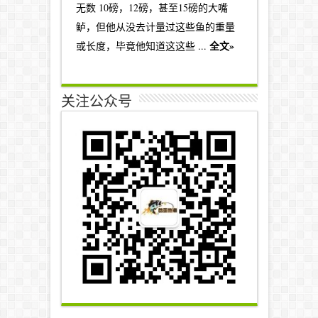
无数 10磅，12磅，甚至15磅的大嘴
鲈，但他从没去计量过这些鱼的重量
全文»
或长度，毕竟他知道这这些 ...
关注公众号