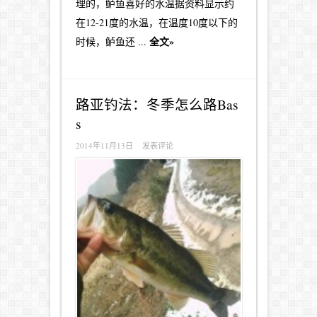
理的，鲈鱼喜好的水温据资料显示约
在12-21度的水温，在温度10度以下的
全文»
时候，鲈鱼还 ...
路亚钓法：冬季怎么路Bas
s
2014年11月13日
发表评论