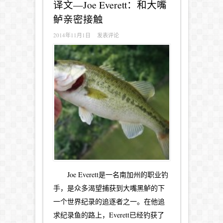
译文—Joe Everett：和大嘴
鲈亲密接触
2014年11月1日
发表评论
Joe Everett是一名南加州的职业钓
手，是众多渴望捕获到大嘴黑鲈的下
一个世界纪录的追逐者之一。在他追
求纪录鱼的路上，Everett已经钓获了