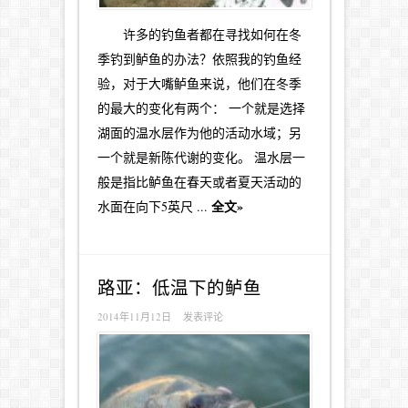
许多的钓鱼者都在寻找如何在冬
季钓到鲈鱼的办法？依照我的钓鱼经
验，对于大嘴鲈鱼来说，他们在冬季
的最大的变化有两个： 一个就是选择
湖面的温水层作为他的活动水域；另
一个就是新陈代谢的变化。 温水层一
般是指比鲈鱼在春天或者夏天活动的
全文»
水面在向下5英尺 ...
路亚：低温下的鲈鱼
2014年11月12日
发表评论