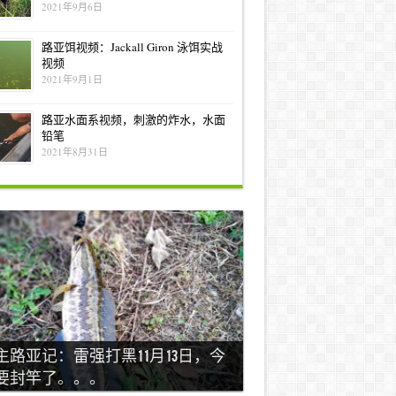
2021年9月6日
路亚饵视频：Jackall Giron 泳饵实战
视频
2021年9月1日
路亚水面系视频，刺激的炸水，水面
铅笔
2021年8月31日
主路亚记：雷强打黑11月13日，今
要封竿了。。。