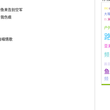
JIG
的鱼来告别空军
大
给我伤痕
钓
户
自唱情歌
亚
频
路
鱼
频