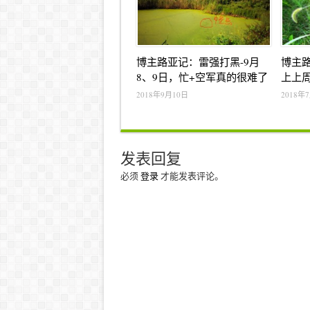
博主路亚记：雷强打黑-9月
博主路
8、9日，忙+空军真的很难了
上上
2018年9月10日
2018年
发表回复
必须
登录
才能发表评论。