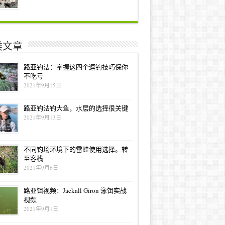
类文章
路亚钓法：掌握这四个逗钓技巧保你
不吃亏
2021年9月15日
路亚钓法钓大鱼，水层的选择很关键
2021年9月13日
不同钓场环境下的雷蛙使用选择。转
至客栈
2021年9月6日
路亚饵视频：Jackall Giron 泳饵实战
视频
2021年9月1日