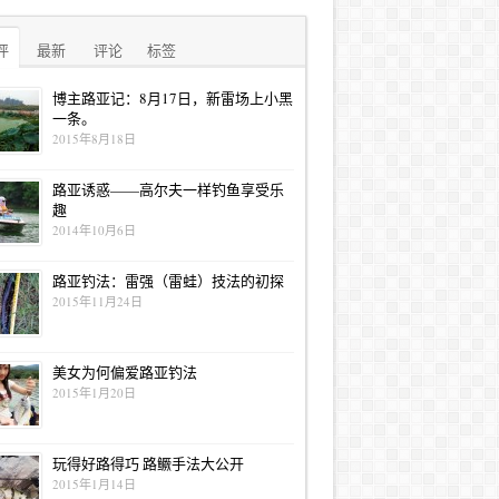
评
最新
评论
标签
博主路亚记：8月17日，新雷场上小黑
一条。
2015年8月18日
路亚诱惑——高尔夫一样钓鱼享受乐
趣
2014年10月6日
路亚钓法：雷强（雷蛙）技法的初探
2015年11月24日
美女为何偏爱路亚钓法
2015年1月20日
玩得好路得巧 路鳜手法大公开
2015年1月14日