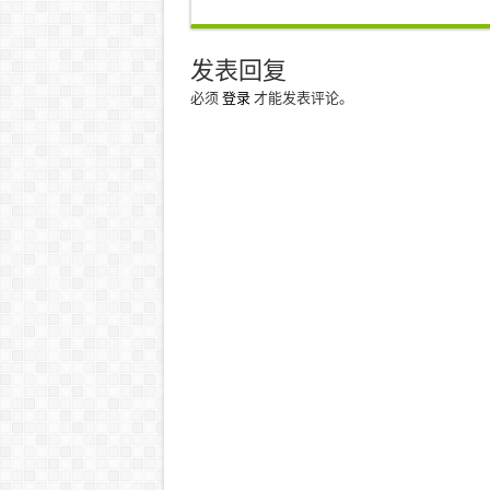
发表回复
必须
登录
才能发表评论。