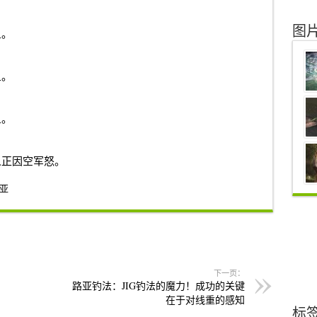
图
鱼。
鱼。
鱼。
人正因空军怒。
亚
下一页：
路亚钓法：JIG钓法的魔力！成功的关键
在于对线重的感知
标