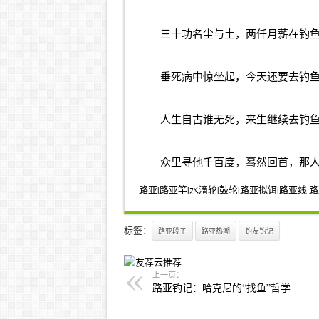
三十功名尘与土，两仟月薪在钓
垂死病中惊坐起，今天还要去钓
人生自古谁无死，来生继续去钓
众里寻他千百度，蓦然回首，那
路亚|路亚竿|水滴轮|鼓轮|路亚拟饵|路亚线
路
标签：
路亚段子
路亚热潮
钓友钓记
上一页：
路亚钓记：哈克尼的“找鱼”哲学