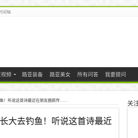
时间轴
亚视频
路亚装备
路亚美女
所有问答
我要提问
鱼！听说这首诗最近在朋友圈疯传……
关
长大去钓鱼！听说这首诗最近