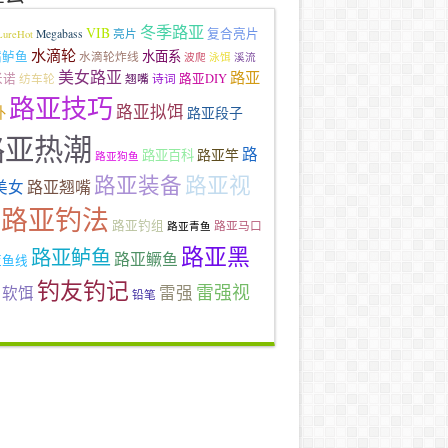
冬季路亚
VIB
复合亮片
Megabass
亮片
LureHot
水滴轮
水面系
嘴鲈鱼
水滴轮炸线
波爬
泳饵
溪流
美女路亚
路亚
米诺
路亚DIY
纺车轮
翘嘴
诗词
路亚技巧
路亚拟饵
外
路亚段子
路亚热潮
路
路亚竿
路亚百科
路亚狗鱼
路亚装备
路亚视
路亚翘嘴
美女
路亚钓法
路亚钓组
路亚马口
路亚青鱼
路亚黑
路亚鲈鱼
路亚鳜鱼
亚鱼线
钓友钓记
雷强视
雷强
软饵
铅笔