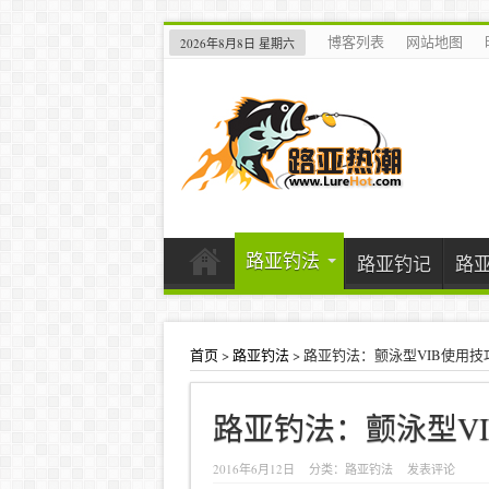
博客列表
网站地图
2026年8月8日 星期六
路亚钓法
路亚钓记
路
首页
>
路亚钓法
>
路亚钓法：颤泳型VIB使用技
路亚钓法：颤泳型V
2016年6月12日
分类：
路亚钓法
发表评论