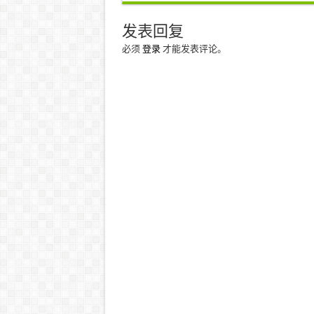
发表回复
必须
登录
才能发表评论。