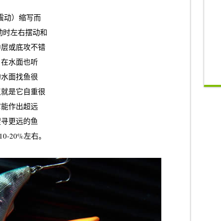
”（震动）缩写而
动时左右摆动和
中层或底攻不错
，在水面也听
的水面找鱼很
点就是它自重很
它能作出超远
搜寻更远的鱼
0-20%左右。