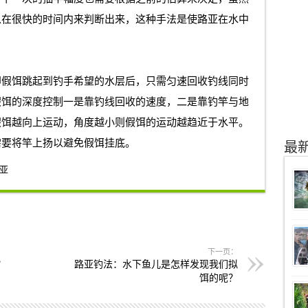
以在很快的时间内来判断出来，这种手法是使路亚在水中
即假饵跳起到钓手希望的水层后，只需匀速回收钓线同时
假饵的深度控制一是靠钓线回收的速度，二是靠钓竿与地
假饵越向上运动，角度越小则假饵的运动越趋近于水平。
需要将竿上扬以避免假饵挂底。
最
亚
下一页：
？
路亚钓法：水下鱼儿是怎样发现我们拟
饵的呢？