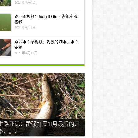
2021年9月6日
路亚饵视频：Jackall Giron 泳饵实战
视频
2021年9月1日
路亚水面系视频，刺激的炸水，水面
铅笔
2021年8月31日
主路亚记：雷强打黑11月最后的开
季。。。