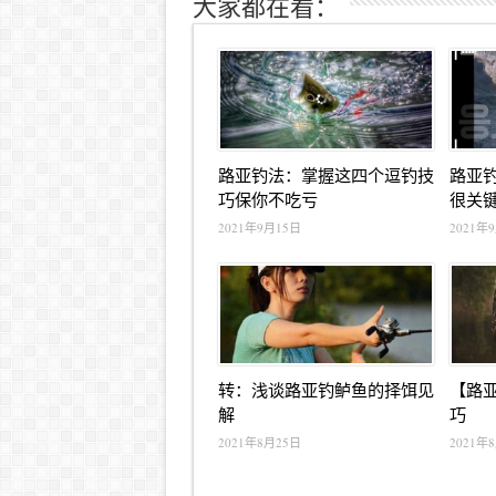
大家都在看：
路亚钓法：掌握这四个逗钓技
路亚
巧保你不吃亏
很关
2021年9月15日
2021年
转：浅谈路亚钓鲈鱼的择饵见
【路
解
巧
2021年8月25日
2021年