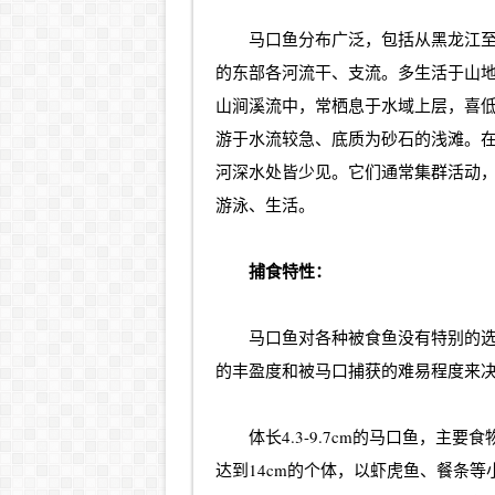
马口鱼分布广泛，包括从黑龙江
的东部各河流干、支流。多生活于山
山涧溪流中，常栖息于水域上层，喜
游于水流较急、底质为砂石的浅滩。
河深水处皆少见。它们通常集群活动
游泳、生活。
捕食特性：
马口鱼对各种被食鱼没有特别的
的丰盈度和被马口捕获的难易程度来
体长4.3-9.7cm的马口鱼，主
达到14cm的个体，以虾虎鱼、餐条等