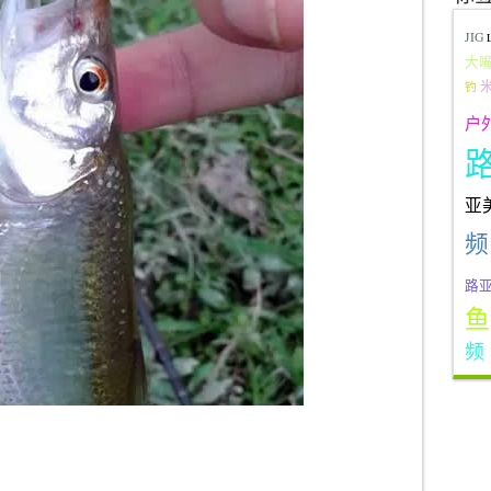
JIG
大
钓
户
亚
频
路
鱼
频