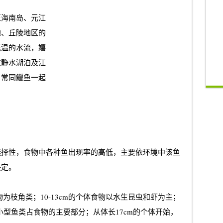
至海南岛、元江
地、丘陵地区的
低温的水流，嬉
在静水湖泊及江
，常同鱲鱼一起
选择性，食物中各种鱼出现率的高低，主要依环境中该鱼
决定。
要食物为枝角类；10-13cm的个体食物以水生昆虫和虾为主；
小型鱼类占食物的主要部分；从体长17cm的个体开始，