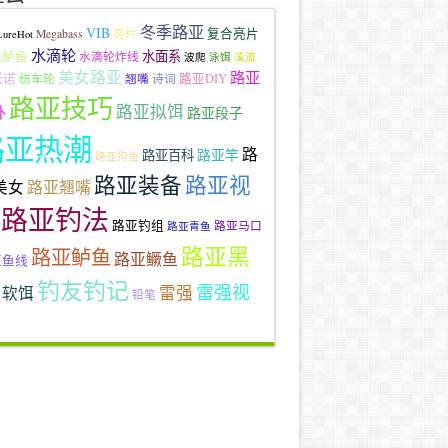
冬季路亚
VIB
复合亮片
Megabass
亮片
LureHot
水滴轮
水面系
嘴鲈鱼
水滴轮炸线
波爬
泳饵
溪流
美女路亚
路亚
米诺
路亚DIY
纺车轮
翘嘴
诗词
路亚技巧
路亚拟饵
外
路亚段子
路亚热潮
路
路亚竿
路亚百科
路亚狗鱼
路亚装备
路亚视
路亚翘嘴
美女
路亚钓法
路亚钓组
路亚马口
路亚青鱼
路亚黑
路亚鲈鱼
路亚鳜鱼
亚鱼线
钓友钓记
雷强视
雷强
软饵
铅笔