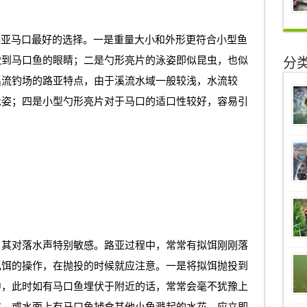
是路亚马口最好的选择。一是重量大小和外形更符合小型鱼
激到马口鱼的眼睛；二是勺形亮片的泳姿即似昆虫，也似
分
溪流钓场的路亚特点，由于溪流水域一般较浅，水流较
泳姿；四是小型勺形亮片对于马口的适口性较好，容易引
，其对落水声特别敏感。路亚过程中，常常有拟饵刚刚落
拟饵的操作，在抛投的时候就应注意。一是将拟饵抛投到
中，此时如有马口鱼埋伏于附近的话，常常会毫不犹豫上
方，或水面上有马口鱼捕食其他小鱼溅起的水花，应立即