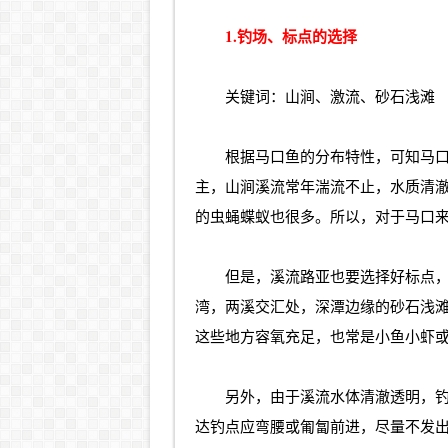
1.钓场、标点的选择
关键词：山涧、激流、砂石浅滩
根据马口鱼的分布特性，可知马
主，山涧溪流常年湍流不止，水质清
的虫蝇蝶蚁也很多。所以，对于马口
但是，溪流
路亚
也要选择好标点
湾，两溪交汇处，深潭边缘的砂石浅
这些地方容氧充足，也常是小鱼小虾
另外，由于溪流水体清澈透明，
达钓点应弯腰或匍匐前进，尽量不发