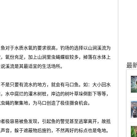
口鱼对于水质水氧的要求很高，钓场的选择以山涧溪流为
澈，氧份充足，加上山涧里虫蝇蝶蚁较多，掉落在水体上
最
来说溪流是其最适宜的生活场所。
，不是只要有流水的地方，就会有马口鱼。如：大小回水
滩，水中腐烂的灌木树桩，岸边的树叶草垛倒影下等等，
或虫蝇的聚集地，为马口创造了极佳摄食机会。
钓者极容易被鱼发现，引起鱼的警觉甚至逃窜离开，故抵
出声音，躲于遮蔽物后施钓，不然再好的标点也是龟地。