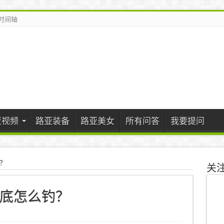
时间轴
亚视频
路亚装备
路亚美女
所有问答
我要提问
？
关
底怎么钓？