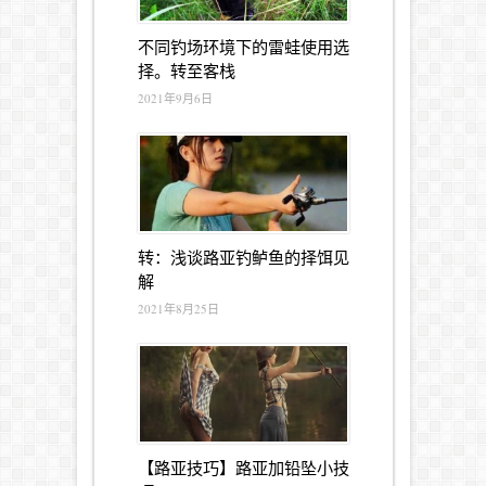
不同钓场环境下的雷蛙使用选
择。转至客栈
2021年9月6日
转：浅谈路亚钓鲈鱼的择饵见
解
2021年8月25日
【路亚技巧】路亚加铅坠小技