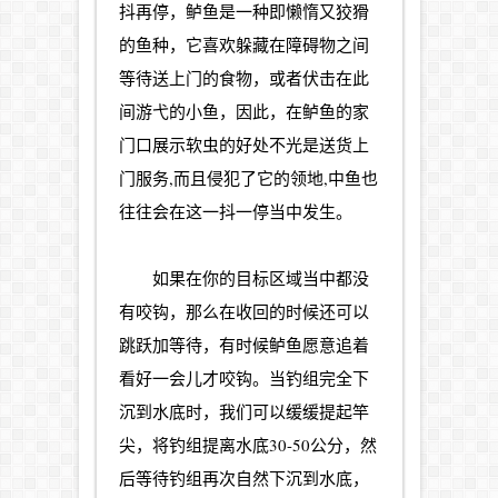
抖再停，鲈鱼是一种即懒惰又狡猾
的鱼种，它喜欢躲藏在障碍物之间
等待送上门的食物，或者伏击在此
间游弋的小鱼，因此，在鲈鱼的家
门口展示软虫的好处不光是送货上
门服务,而且侵犯了它的领地,中鱼也
往往会在这一抖一停当中发生。
如果在你的目标区域当中都没
有咬钩，那么在收回的时候还可以
跳跃加等待，有时候鲈鱼愿意追着
看好一会儿才咬钩。当钓组完全下
沉到水底时，我们可以缓缓提起竿
尖，将钓组提离水底30-50公分，然
后等待钓组再次自然下沉到水底，