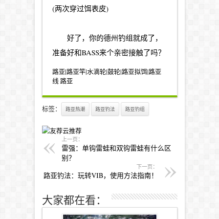
(两次穿过饵表皮)
好了，你的德州钓组就成了，
准备好和BASS来个亲密接触了吗？
路亚|路亚竿|水滴轮|鼓轮|路亚拟饵|路亚
线
路亚
标签：
路亚热潮
路亚钓法
路亚钓组
上一页：
雷强：单钩雷蛙和双钩雷蛙有什么区
别？
下一页：
路亚钓法：玩转VIB，使用方法指南！
大家都在看：