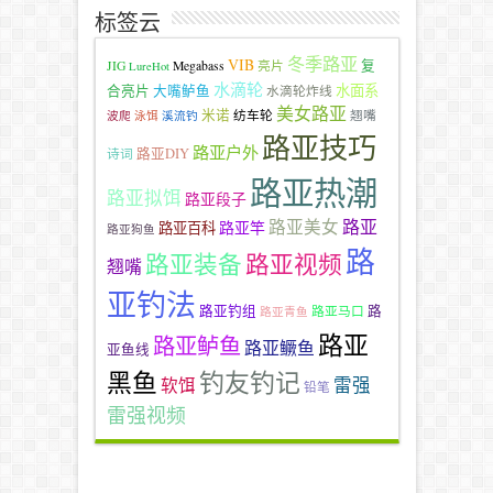
标签云
冬季路亚
VIB
复
JIG
Megabass
亮片
LureHot
水滴轮
水面系
合亮片
大嘴鲈鱼
水滴轮炸线
美女路亚
米诺
纺车轮
翘嘴
波爬
泳饵
溪流钓
路亚技巧
路亚户外
路亚DIY
诗词
路亚热潮
路亚拟饵
路亚段子
路亚
路亚美女
路亚竿
路亚百科
路亚狗鱼
路
路亚装备
路亚视频
翘嘴
亚钓法
路亚钓组
路
路亚马口
路亚青鱼
路亚
路亚鲈鱼
路亚鳜鱼
亚鱼线
黑鱼
钓友钓记
雷强
软饵
铅笔
雷强视频