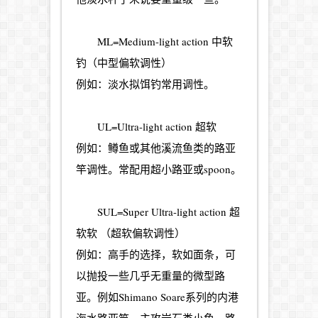
ML=Medium-light action 中软
钓（中型偏软调性）
例如：淡水拟饵钓常用调性。
UL=Ultra-light action 超软
例如：鳟鱼或其他溪流鱼类的
路亚
竿调性。常配用超小路亚或spoon。
SUL=Super Ultra-light action 超
软软 （超软偏软调性）
例如：高手的选择，软如面条，可
以抛投一些几乎无重量的微型路
亚。例如Shimano Soare系列的内港