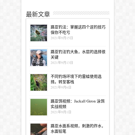
最新文章
路亚钓法：掌握这四个逗钓技巧
保你不吃亏
2021年9月15日
路亚钓法钓大鱼，水层的选择很
关键
2021年9月13日
不同钓场环境下的雷蛙使用选
择。转至客栈
2021年9月6日
路亚饵视频：Jackall Giron 泳饵
实战视频
2021年9月1日
路亚水面系视频，刺激的炸水，
水面铅笔