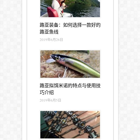
路亚装备：如何选择一款好的
路亚鱼线
2019年6月26日
路亚拟饵米诺的特点与使用技
巧介绍
2019年6月5日