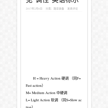
2017年2月8日
分类：
路亚装备
发表评论
H = Heavy Action 硬调 （同F=
Fast action）
M= Medium Action 中硬调
L= Light Action 软调 （同S=Slow ac
tion）