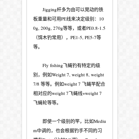
Jigging杆多为由可以晃动的铁
板重量和可用PE线来决定级别：10
0g, 200g, 270g等等，或者PE0.8-1.5
（饵木钓常用），PE1-5, PE5-7等
等。
Fly fishing飞蝇钓有特定的级
别，例如Weight 7, weight 8, weight
7/8 等等。例如weight 7 飞蝇竿配合
相对应的weight 7飞蝇线+weight 7
飞蝇轮等等。
即使一个级别的竿，比如Mediu
m中调的，也会根据钓手不同的习