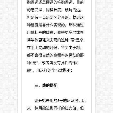
抛得远还是硬调的竿抛得远，目前
的感受是，同样长度，硬调的远，
但是有一点是要区分开的，就是这
种硬度是靠什么实现的，那种通过
用低标号的碳布，卷得更多层或卷
得竿体更粗来实现的这种“硬”是拿
在手上晃动的时候，竿尖由于粗，
都不会很自然的高频率的晃动的那
种“硬”，或者叫没有弹性的“假
硬”，用这样的竿当然抛不；
三、线的搭配
刚开始是用的5号的尼龙线，后
来一律用能达到同样的拉力值，但