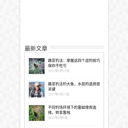
最新文章
路亚钓法：掌握这四个逗钓技巧
保你不吃亏
2021年9月15日
路亚钓法钓大鱼，水层的选择很
关键
2021年9月13日
不同钓场环境下的雷蛙使用选
择。转至客栈
2021年9月6日