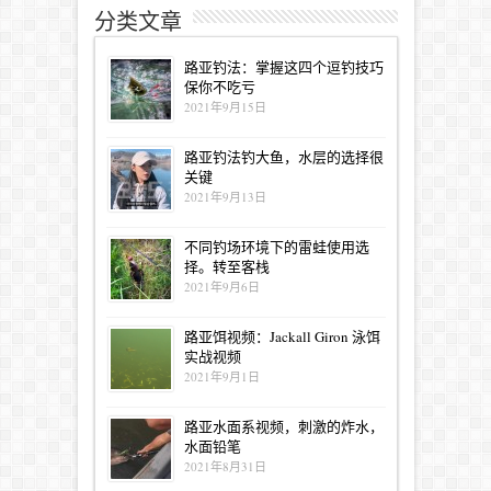
分类文章
路亚钓法：掌握这四个逗钓技巧
保你不吃亏
2021年9月15日
路亚钓法钓大鱼，水层的选择很
关键
2021年9月13日
不同钓场环境下的雷蛙使用选
择。转至客栈
2021年9月6日
路亚饵视频：Jackall Giron 泳饵
实战视频
2021年9月1日
路亚水面系视频，刺激的炸水，
水面铅笔
2021年8月31日