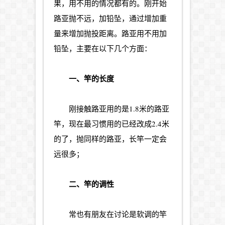
果，用不用的情况都有的。刚开始
路亚抛不远，加铅坠，通过增加重
量来增加抛投距离。路亚用不用加
铅坠，主要在以下几个方面：
一、竿的长度
刚接触路亚用的是1.8米的
路亚
竿
，现在最习惯用的已经改成2.4米
的了，抛同样的路亚，长竿一定会
远很多；
二、竿的调性
常也有朋友在讨论是软调的竿