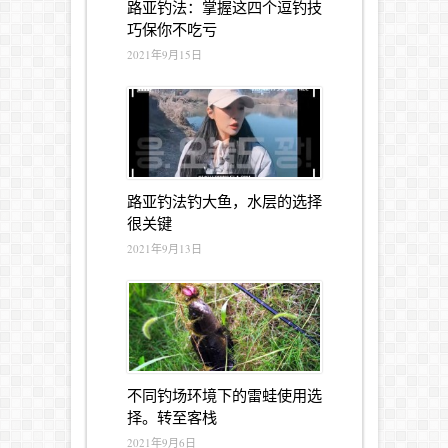
路亚钓法：掌握这四个逗钓技
巧保你不吃亏
2021年9月15日
路亚钓法钓大鱼，水层的选择
很关键
2021年9月13日
不同钓场环境下的雷蛙使用选
择。转至客栈
2021年9月6日