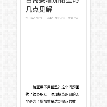
几点见解
2018年6月22日
分类：
路亚钓法
发表评论
路亚
用不用铅坠？这个问题困
扰了很多朋友，添加铅坠的目的无
非是为了增加重量达到抛远的效