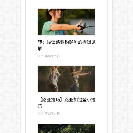
转：浅谈路亚钓鲈鱼的择饵见
解
2021年8月25日
【路亚技巧】路亚加铅坠小技
巧
2021年8月24日