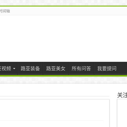
时间轴
亚视频
路亚装备
路亚美女
所有问答
我要提问
关