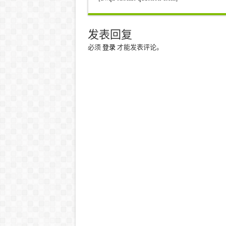
发表回复
必须
登录
才能发表评论。