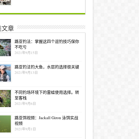
类文章
路亚钓法：掌握这四个逗钓技巧保你
不吃亏
2021年9月15日
路亚钓法钓大鱼，水层的选择很关键
2021年9月13日
不同钓场环境下的雷蛙使用选择。转
至客栈
2021年9月6日
路亚饵视频：Jackall Giron 泳饵实战
视频
2021年9月1日