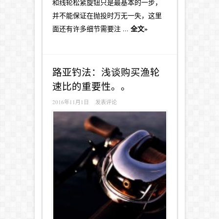
和线轮松紧旋钮只是最基本的一步，
并不能保证在抛投时万无一失，这里
全文»
面还有许多细节需要注 ...
路亚钓法：浅谈购买渔轮
速比的重要性。。
2016年11月1日
发表评论