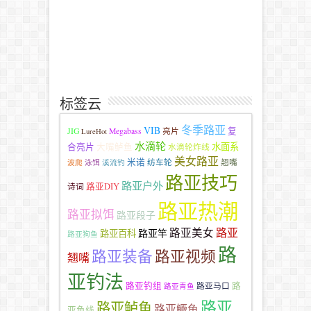
标签云
冬季路亚
VIB
复
JIG
Megabass
亮片
LureHot
水滴轮
水面系
合亮片
大嘴鲈鱼
水滴轮炸线
美女路亚
米诺
纺车轮
翘嘴
波爬
泳饵
溪流钓
路亚技巧
路亚户外
路亚DIY
诗词
路亚热潮
路亚拟饵
路亚段子
路亚
路亚美女
路亚竿
路亚百科
路亚狗鱼
路
路亚装备
路亚视频
翘嘴
亚钓法
路亚钓组
路
路亚马口
路亚青鱼
路亚
路亚鲈鱼
路亚鳜鱼
亚鱼线