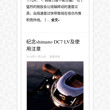
猛烈的抛投会让线轴转动的速度过
高，出线速度过快导致线在线仓内堆
全文»
积而炸线。 2 ...
纪念shimano DC7 LV及使
用注意
2014年11月20日
发表评论