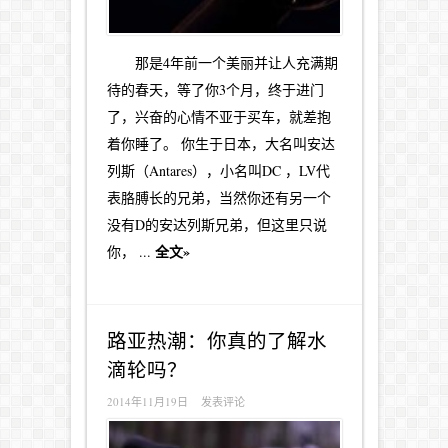
那是4年前一个美丽并让人充满期
待的春天，等了你3个月，终于进门
了，兴奋的心情不亚于买车，就差抱
着你睡了。 你生于日本，大名叫安达
列斯（Antares），小名叫DC ，LV代
表胳膊长的兄弟，当然你还有另一个
没有D的安达列斯兄弟，但这里只说
全文»
你， ...
路亚热潮：你真的了解水
滴轮吗？
2014年11月19日
发表评论